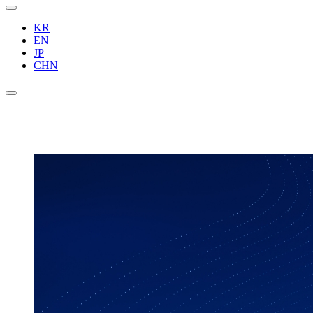
KR
EN
JP
CHN