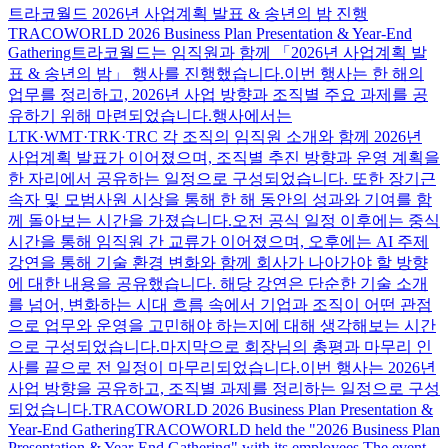
트라코월드 2026년 사업계획 발표 & 송년의 밤 진행
TRACOWORLD 2026 Business Plan Presentation & Year-End
Gathering트라코월드는 임직원과 함께 「2026년 사업계획 발
표 & 송년의 밤」 행사를 진행했습니다.이번 행사는 한 해의
업무를 정리하고, 2026년 사업 방향과 조직별 주요 과제를 공
유하기 위해 마련되었습니다.행사에서는
LTK·WMT·TRK·TRC 각 조직의 임직원 소개와 함께 2026년
사업계획 발표가 이어졌으며, 조직별 추진 방향과 운영 계획을
한 자리에서 공유하는 일정으로 구성되었습니다. 또한 장기근
속자 및 모범사원 시상을 통해 한 해 동안의 성과와 기여를 함
께 돌아보는 시간을 가졌습니다.오전 공식 일정 이후에는 중식
시간을 통해 임직원 간 교류가 이어졌으며, 오후에는 AI 주제
강연을 통해 기술 환경 변화와 함께 회사가 나아가야 할 방향
에 대한 내용을 공유했습니다. 해당 강연은 단순한 기술 소개
를 넘어, 변화하는 시대 흐름 속에서 기업과 조직이 어떤 관점
으로 업무와 운영을 고민해야 하는지에 대해 생각해보는 시간
으로 구성되었습니다.마지막으로 회장님의 총평과 마무리 인
사를 끝으로 전 일정이 마무리되었습니다.이번 행사는 2026년
사업 방향을 공유하고, 조직별 과제를 정리하는 일정으로 구성
되었습니다.TRACOWORLD 2026 Business Plan Presentation &
Year-End GatheringTRACOWORLD held the "2026 Business Plan
Presentation & Year-End Gathering" with its employees.The event