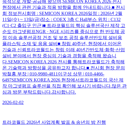
속적으로 개발·공급해 왔으며,SEMICON KOREA 2026 전시
현장에서 관련 기술과 적용 방향을 함께 안내드립니다.■ 전시
회 정보전시회명 : SEMICON KOREA 2026일정 : 2026년 2월
11일(수) ~ 13일(금)장소 : COEX 3층 C Hall부스 위치 : C132
(C1·C2 출입구 인근)■ 트라코월드의 핵심 솔루션국산 제작 고
순도 마그넷펌프NGR · NGE 시리즈를 중심으로 한 반도체 공
정 이송 솔루션공정 건조 및 보조 공정 솔루션반도체 설비용
플라스틱 소재 및 응용 설비■ 창립 40주년, 현장에서 이어온
기술과 신뢰트라코월드는 창립 이래 40년간반도체·화학·산업
설비 분야에서 현장 중심의 기술과 경험을 축적해 왔습니
다.SEMICON KOREA 2026 전시를 통해트라코월드가 축적해
온 기술력과 방향성을 공유하고자 합니다.■ 전시회 현장 문의
박철홍 부장 | 010-9980-4811이구성 상무 | 010-4466-
6497SEMICON KOREA 2026 현장에서트라코월드의 국산 제
작 마그넷펌프 솔루션을 직접 확인해 보시기 바랍니다.많은 관
심과 방문 부탁드립니다.감사합니다.
2026-02-02
트라코월드 2026년 사업계획 발표 & 송년의 밤 진행