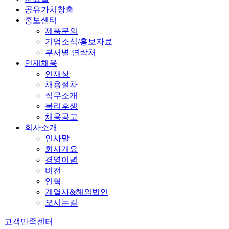
공유가치창출
홍보센터
제품문의
기업소식/홍보자료
부서별 연락처
인재채용
인재상
채용절차
직무소개
복리후생
채용공고
회사소개
인사말
회사개요
경영이념
비전
연혁
계열사&해외법인
오시는길
고객만족센터