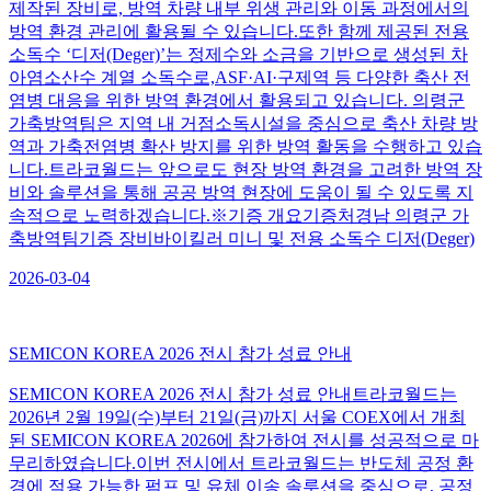
제작된 장비로, 방역 차량 내부 위생 관리와 이동 과정에서의
방역 환경 관리에 활용될 수 있습니다.또한 함께 제공된 전용
소독수 ‘디저(Deger)’는 정제수와 소금을 기반으로 생성된 차
아염소산수 계열 소독수로,ASF·AI·구제역 등 다양한 축산 전
염병 대응을 위한 방역 환경에서 활용되고 있습니다. ​의령군
가축방역팀은 지역 내 거점소독시설을 중심으로 축산 차량 방
역과 가축전염병 확산 방지를 위한 방역 활동을 수행하고 있습
니다.트라코월드는 앞으로도 현장 방역 환경을 고려한 방역 장
비와 솔루션을 통해 공공 방역 현장에 도움이 될 수 있도록 지
속적으로 노력하겠습니다.※기증 개요기증처경남 의령군 가
축방역팀기증 장비바이킬러 미니 및 전용 소독수 디저(Deger)
2026-03-04
SEMICON KOREA 2026 전시 참가 성료 안내
SEMICON KOREA 2026 전시 참가 성료 안내트라코월드는
2026년 2월 19일(수)부터 21일(금)까지 서울 COEX에서 개최
된 SEMICON KOREA 2026에 참가하여 전시를 성공적으로 마
무리하였습니다.이번 전시에서 트라코월드는 반도체 공정 환
경에 적용 가능한 펌프 및 유체 이송 솔루션을 중심으로, 공정