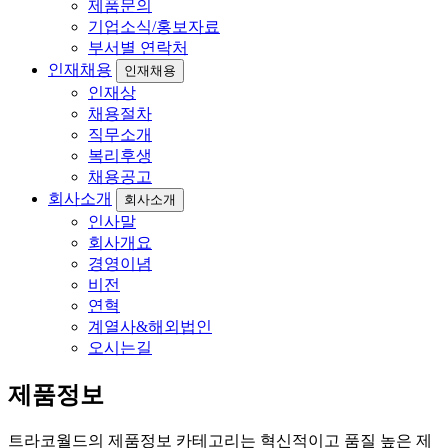
제품문의
기업소식/홍보자료
부서별 연락처
인재채용
인재채용
인재상
채용절차
직무소개
복리후생
채용공고
회사소개
회사소개
인사말
회사개요
경영이념
비전
연혁
계열사&해외법인
오시는길
제품정보
트라코월드의 제품정보 카테고리는 혁신적이고 품질 높은 제