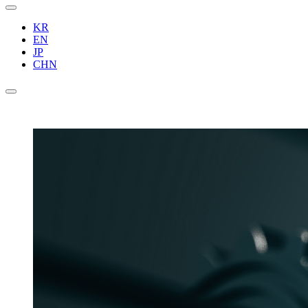
KR
EN
JP
CHN