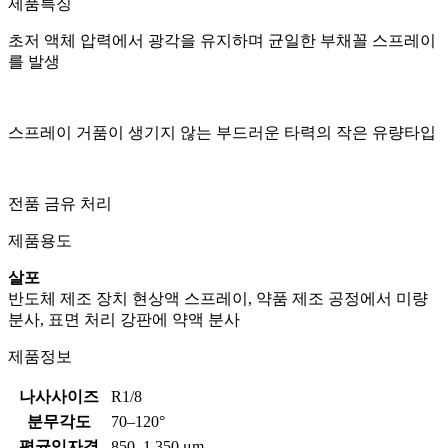
제품특징
초저 액체 압력에서 광각을 유지하며 균일한 부채꼴 스프레이
를 발생
스프레이 거품이 생기지 않는 부드러운 타력의 작은 유량타입
전품 금유 처리
제품용도
살포
반도체 제조 장치 현상액 스프레이, 약품 제조 공정에서 미량
분사, 표면 처리 강판에 약액 분사
제품정보
​나사사이즈
R1/8
​분무각도
70–120°
​평균입자경
850–1,350 μm