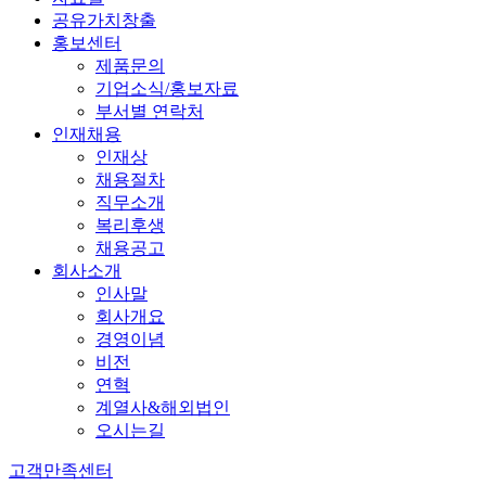
공유가치창출
홍보센터
제품문의
기업소식/홍보자료
부서별 연락처
인재채용
인재상
채용절차
직무소개
복리후생
채용공고
회사소개
인사말
회사개요
경영이념
비전
연혁
계열사&해외법인
오시는길
고객만족센터